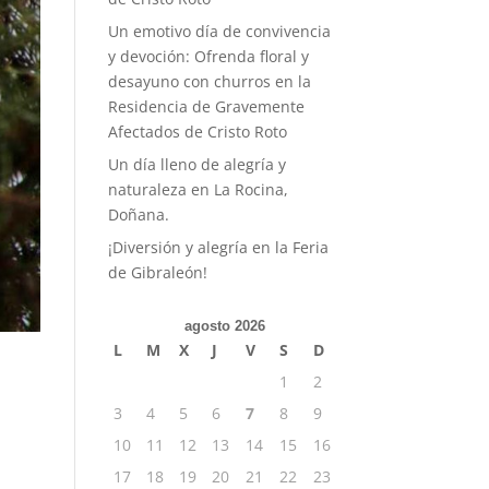
Un emotivo día de convivencia
y devoción: Ofrenda floral y
desayuno con churros en la
Residencia de Gravemente
Afectados de Cristo Roto
Un día lleno de alegría y
naturaleza en La Rocina,
Doñana.
¡Diversión y alegría en la Feria
de Gibraleón!
agosto 2026
L
M
X
J
V
S
D
1
2
3
4
5
6
7
8
9
10
11
12
13
14
15
16
17
18
19
20
21
22
23