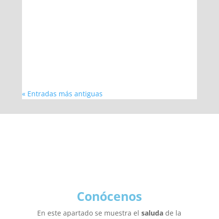
Cristo Roto se vivió un día lleno de emociones y
momentos especiales! Los usuarios de la
residencia tuvieron la oportunidad de disfrutar
de un delicioso desayuno en la churrería local
y realizar una significativa ofrenda...
« Entradas más antiguas
Conócenos
En este apartado se muestra el
saluda
de la