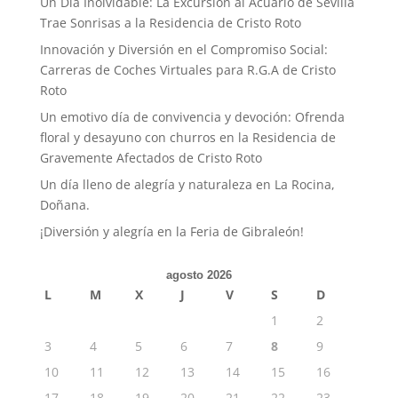
Un Día Inolvidable: La Excursión al Acuario de Sevilla
Trae Sonrisas a la Residencia de Cristo Roto
Innovación y Diversión en el Compromiso Social:
Carreras de Coches Virtuales para R.G.A de Cristo
Roto
Un emotivo día de convivencia y devoción: Ofrenda
floral y desayuno con churros en la Residencia de
Gravemente Afectados de Cristo Roto
Un día lleno de alegría y naturaleza en La Rocina,
Doñana.
¡Diversión y alegría en la Feria de Gibraleón!
agosto 2026
L
M
X
J
V
S
D
1
2
3
4
5
6
7
8
9
10
11
12
13
14
15
16
17
18
19
20
21
22
23