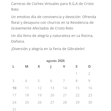
Carreras de Coches Virtuales para R.G.A de Cristo
Roto
Un emotivo día de convivencia y devoción: Ofrenda
floral y desayuno con churros en la Residencia de
Gravemente Afectados de Cristo Roto
Un día lleno de alegría y naturaleza en La Rocina,
Doñana.
¡Diversión y alegría en la Feria de Gibraleón!
agosto 2026
L
M
X
J
V
S
D
1
2
3
4
5
6
7
8
9
10
11
12
13
14
15
16
17
18
19
20
21
22
23
24
25
26
27
28
29
30
31