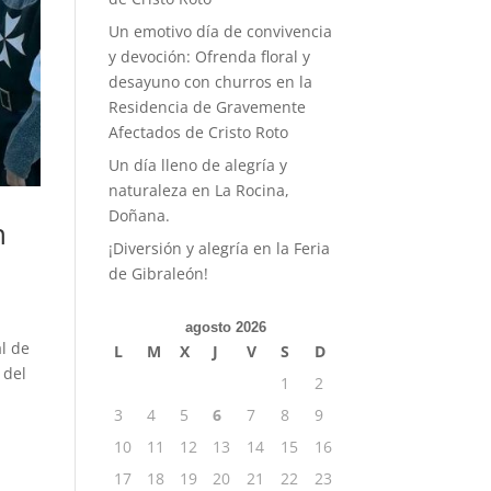
Un emotivo día de convivencia
y devoción: Ofrenda floral y
desayuno con churros en la
Residencia de Gravemente
Afectados de Cristo Roto
Un día lleno de alegría y
naturaleza en La Rocina,
Doñana.
n
¡Diversión y alegría en la Feria
de Gibraleón!
agosto 2026
al de
L
M
X
J
V
S
D
 del
1
2
3
4
5
6
7
8
9
10
11
12
13
14
15
16
17
18
19
20
21
22
23