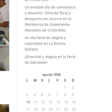
Un emotivo día de convivencia
y devoción: Ofrenda floral y
desayuno con churros en la
Residencia de Gravemente
Afectados de Cristo Roto
Un día lleno de alegría y
naturaleza en La Rocina,
Doñana.
¡Diversión y alegría en la Feria
de Gibraleón!
agosto 2026
L
M
X
J
V
S
D
1
2
3
4
5
6
7
8
9
10
11
12
13
14
15
16
17
18
19
20
21
22
23