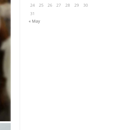
24
25
26
27
28
29
30
31
« May