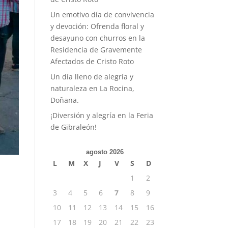
Un emotivo día de convivencia
y devoción: Ofrenda floral y
desayuno con churros en la
Residencia de Gravemente
Afectados de Cristo Roto
Un día lleno de alegría y
naturaleza en La Rocina,
Doñana.
¡Diversión y alegría en la Feria
de Gibraleón!
agosto 2026
L
M
X
J
V
S
D
1
2
3
4
5
6
7
8
9
10
11
12
13
14
15
16
17
18
19
20
21
22
23