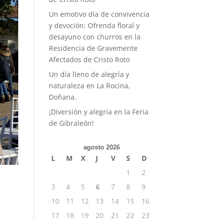
Un emotivo día de convivencia
y devoción: Ofrenda floral y
desayuno con churros en la
Residencia de Gravemente
Afectados de Cristo Roto
Un día lleno de alegría y
naturaleza en La Rocina,
Doñana.
¡Diversión y alegría en la Feria
de Gibraleón!
agosto 2026
L
M
X
J
V
S
D
1
2
3
4
5
6
7
8
9
10
11
12
13
14
15
16
17
18
19
20
21
22
23