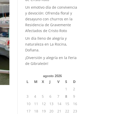
Un emotivo día de convivencia
y devoción: Ofrenda floral y
desayuno con churros en la
Residencia de Gravemente
Afectados de Cristo Roto
Un día lleno de alegría y
naturaleza en La Rocina,
Doñana.
¡Diversión y alegría en la Feria
de Gibraleón!
agosto 2026
L
M
X
J
V
S
D
1
2
3
4
5
6
7
8
9
10
11
12
13
14
15
16
17
18
19
20
21
22
23