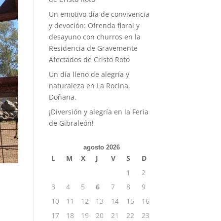
Un emotivo día de convivencia
y devoción: Ofrenda floral y
desayuno con churros en la
Residencia de Gravemente
Afectados de Cristo Roto
Un día lleno de alegría y
naturaleza en La Rocina,
Doñana.
¡Diversión y alegría en la Feria
de Gibraleón!
agosto 2026
L
M
X
J
V
S
D
1
2
3
4
5
6
7
8
9
10
11
12
13
14
15
16
17
18
19
20
21
22
23