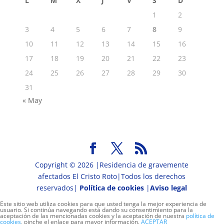
L
M
X
J
V
S
D
1
2
3
4
5
6
7
8
9
10
11
12
13
14
15
16
17
18
19
20
21
22
23
24
25
26
27
28
29
30
31
« May
Copyright © 2026 |Residencia de gravemente
afectados El Cristo Roto|Todos los derechos
reservados|
Política de cookies
|
Aviso legal
Este sitio web utiliza cookies para que usted tenga la mejor experiencia de
usuario. Si continúa navegando está dando su consentimiento para la
aceptación de las mencionadas cookies y la aceptación de nuestra
política de
cookies
, pinche el enlace para mayor información.
ACEPTAR