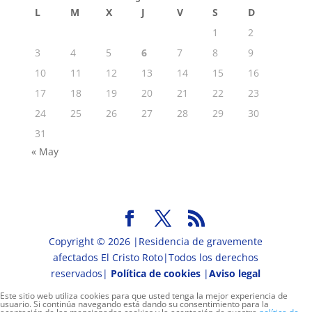
L
M
X
J
V
S
D
1
2
3
4
5
6
7
8
9
10
11
12
13
14
15
16
17
18
19
20
21
22
23
24
25
26
27
28
29
30
31
« May
Copyright © 2026 |Residencia de gravemente
afectados El Cristo Roto|Todos los derechos
reservados|
Política de cookies
|
Aviso legal
Este sitio web utiliza cookies para que usted tenga la mejor experiencia de
usuario. Si continúa navegando está dando su consentimiento para la